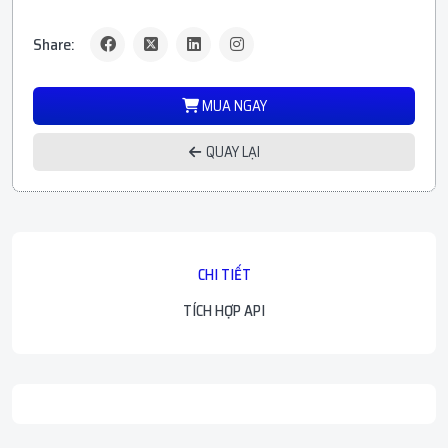
Share:
MUA NGAY
QUAY LẠI
CHI TIẾT
TÍCH HỢP API