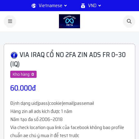
Vietnamese
VND
VIA IRAQ CỔ NO 2FA ZIN ADS FR 0~30
(IQ)
Kho hàng:
0
60.000đ
Định dạng uid|pass|cookie|email|passemail
Hàng zin all ads kích được 1 năm
Năm tạo đa số 2006~2018
Via check location qua link của facebook không bao profile
chuẩn ae chú ý mua ít để test trước